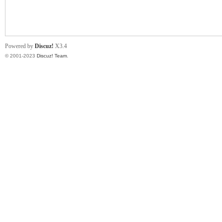
小
Powered by
Discuz!
X3.4
© 2001-2023
Discuz! Team
.
君
qia