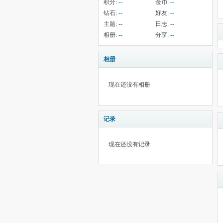
积分:
--
金币:
--
钻石:
--
好友:
--
主题:
--
日志:
--
相册:
--
分享:
--
相册
现在还没有相册
记录
现在还没有记录