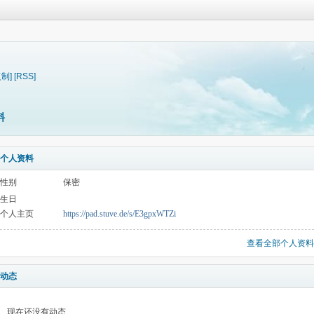
复制]
[RSS]
料
个人资料
性别
保密
生日
个人主页
https://pad.stuve.de/s/E3gpxWTZi
查看全部个人资料
动态
现在还没有动态