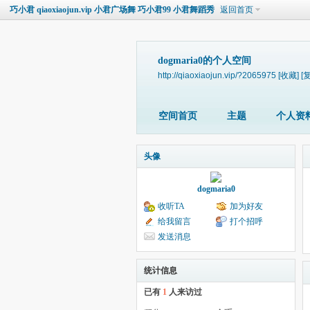
巧小君 qiaoxiaojun.vip 小君广场舞 巧小君99 小君舞蹈秀
返回首页
dogmaria0的个人空间
http://qiaoxiaojun.vip/?2065975
[收藏]
[
空间首页
主题
个人资
头像
dogmaria0
收听TA
加为好友
给我留言
打个招呼
发送消息
统计信息
已有
1
人来访过