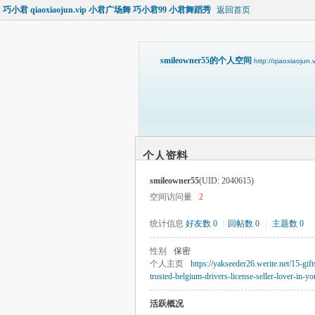
巧小君 qiaoxiaojun.vip 小君广场舞 巧小君99 小君舞蹈秀
返回首页
smileowner55的个人空间
http://qiaoxiaojun
个人资料
smileowner55
(UID: 2040615)
空间访问量
2
统计信息
好友数 0
|
回帖数 0
|
主题数 0
性别
保密
个人主页
https://yakseeder26.werite.net/15-gift
trusted-belgium-drivers-license-seller-lover-in-you
活跃概况