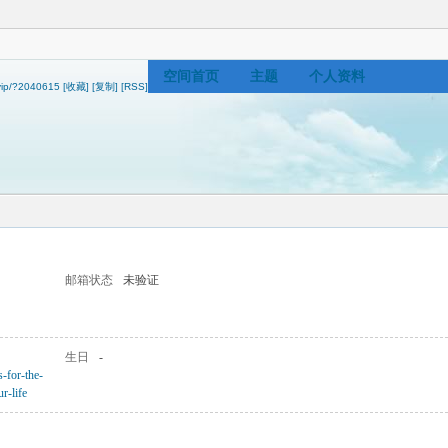
空间首页
主题
个人资料
.vip/?2040615
[收藏]
[复制]
[RSS]
邮箱状态
未验证
生日
-
s-for-the-
r-life