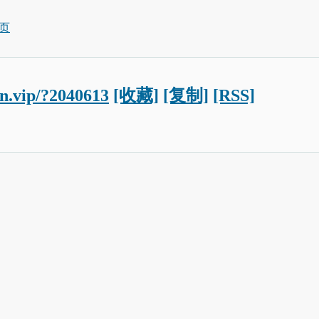
页
un.vip/?2040613
[收藏]
[复制]
[RSS]