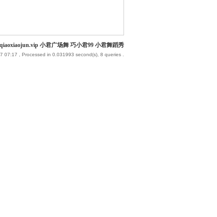
iaoxiaojun.vip 小君广场舞 巧小君99 小君舞蹈秀
7 07:17
, Processed in 0.031993 second(s), 8 queries .