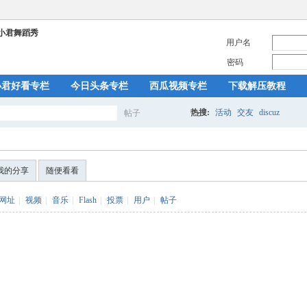
用户名
密码
小君好看专栏
今日头条专栏
西瓜视频专栏
下载解压教程
热搜:
活动
交友
discuz
帖子
搜
我的分享
随便看看
索
网址
|
视频
|
音乐
|
Flash
|
投票
|
用户
|
帖子