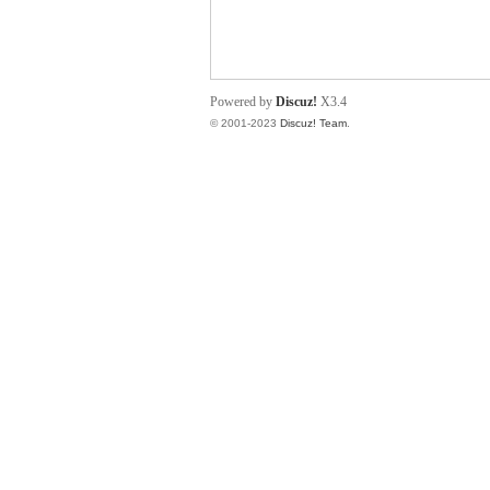
小
Powered by
Discuz!
X3.4
© 2001-2023
Discuz! Team
.
君
qia