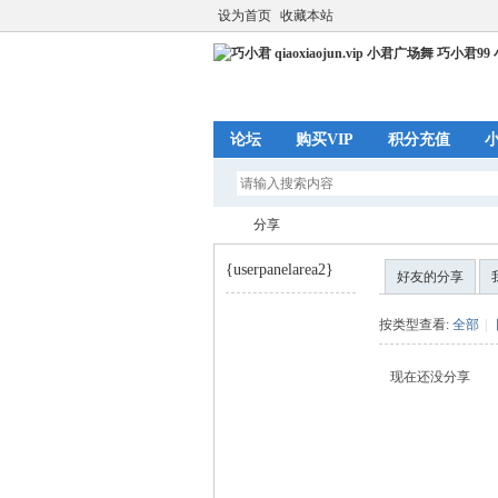
设为首页
收藏本站
论坛
购买VIP
积分充值
分享
{userpanelarea2}
好友的分享
巧
›
按类型查看:
全部
|
现在还没分享