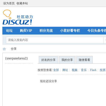
设为首页
收藏本站
论坛
购买VIP
积分充值
小君好看专栏
今日头条专
分享
{userpanelarea2}
好友的分享
我的分享
随便看看
巧
›
按类型查看:
全部
|
网址
|
视频
|
音乐
|
Flash
|
投票
现在还没分享