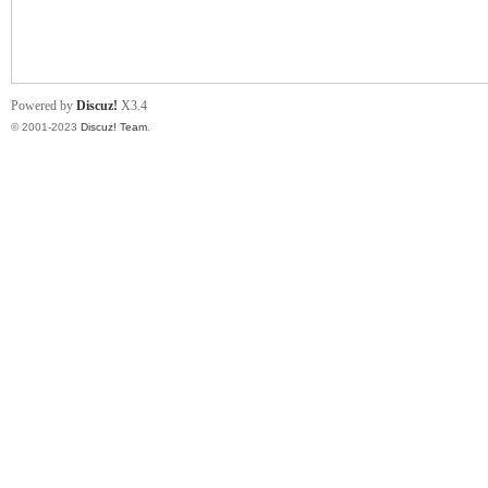
小
Powered by
Discuz!
X3.4
© 2001-2023
Discuz! Team
.
君
qia