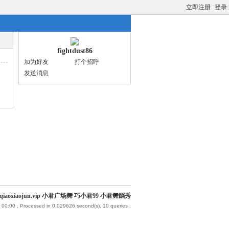
立即注册
登录
fightdust86
加为好友
打个招呼
发送消息
iaoxiaojun.vip 小君广场舞 巧小君99 小君舞蹈秀
 00:00
, Processed in 0.029626 second(s), 10 queries .