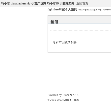
巧小君 qiaoxiaojun.vip 小君广场舞 巧小君99 小君舞蹈秀
返回首页
fightdust86的个人空间
http://qiaoxiaojun.vip/?2036
相册
没有可浏览的列表
Powered by
Discuz!
X3.4
© 2001-2023
Discuz! Team
.