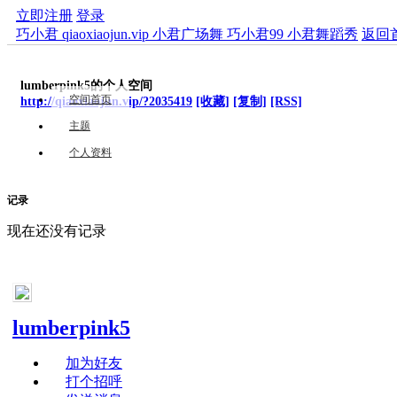
立即注册
登录
巧小君 qiaoxiaojun.vip 小君广场舞 巧小君99 小君舞蹈秀
返回
lumberpink5的个人空间
空间首页
http://qiaoxiaojun.vip/?2035419
[收藏]
[复制]
[RSS]
主题
个人资料
记录
现在还没有记录
lumberpink5
加为好友
打个招呼