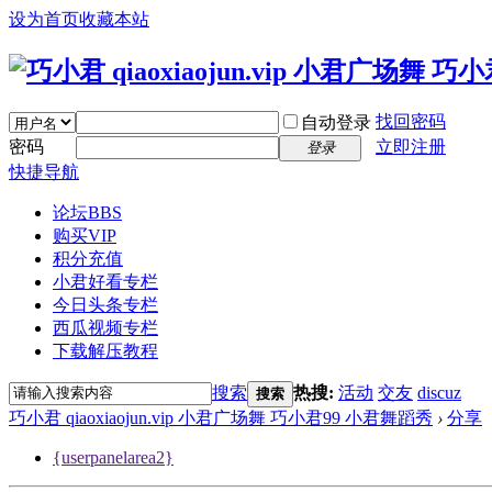
设为首页
收藏本站
找回密码
自动登录
密码
立即注册
登录
快捷导航
论坛
BBS
购买VIP
积分充值
小君好看专栏
今日头条专栏
西瓜视频专栏
下载解压教程
搜索
热搜:
活动
交友
discuz
搜索
巧小君 qiaoxiaojun.vip 小君广场舞 巧小君99 小君舞蹈秀
›
分享
{userpanelarea2}