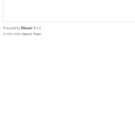
小
Powered by
Discuz!
X3.4
© 2001-2023
Discuz! Team
.
君
qia