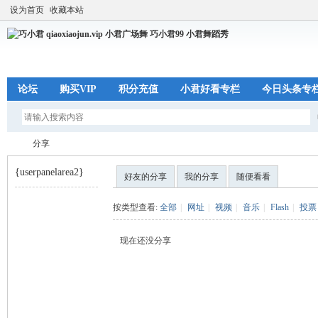
设为首页
收藏本站
论坛
购买VIP
积分充值
小君好看专栏
今日头条专
分享
{userpanelarea2}
好友的分享
我的分享
随便看看
巧
›
按类型查看:
全部
|
网址
|
视频
|
音乐
|
Flash
|
投票
现在还没分享