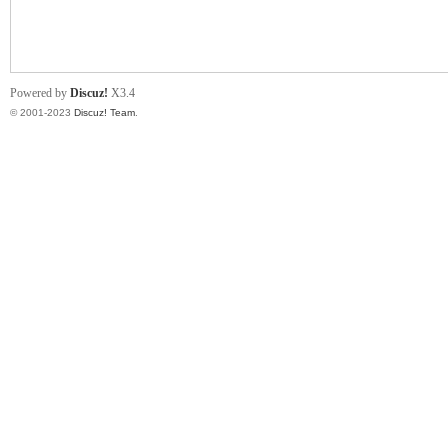
小
Powered by
Discuz!
X3.4
© 2001-2023
Discuz! Team
.
君
qia