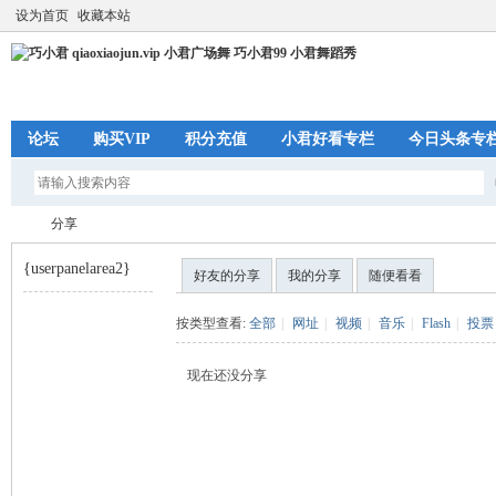
设为首页
收藏本站
论坛
购买VIP
积分充值
小君好看专栏
今日头条专
分享
{userpanelarea2}
好友的分享
我的分享
随便看看
巧
›
按类型查看:
全部
|
网址
|
视频
|
音乐
|
Flash
|
投票
现在还没分享