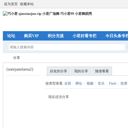
设为首页
收藏本站
论坛
购买VIP
积分充值
小君好看专栏
今日头条专
分享
{userpanelarea2}
好友的分享
我的分享
随便看看
巧
›
按类型查看:
全部
|
网址
|
视频
|
音乐
|
Flash
|
投票
现在还没分享