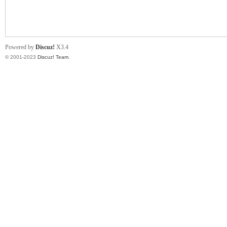
小
Powered by
Discuz!
X3.4
© 2001-2023
Discuz! Team
.
君
qia