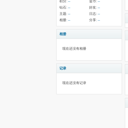
积分:
--
金币:
--
钻石:
--
好友:
--
主题:
--
日志:
--
相册:
--
分享:
--
相册
现在还没有相册
记录
现在还没有记录