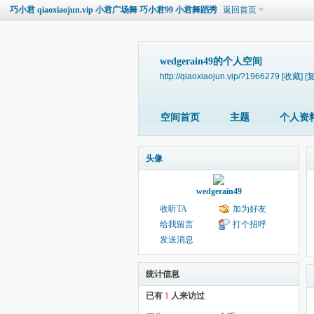
巧小君 qiaoxiaojun.vip 小君广场舞 巧小君99 小君舞蹈秀
返回首页
wedgerain49的个人空间
http://qiaoxiaojun.vip/?1966279
[收藏]
[
空间首页
主题
个人资
头像
wedgerain49
收听TA
加为好友
给我留言
打个招呼
发送消息
统计信息
已有
1
人来访过