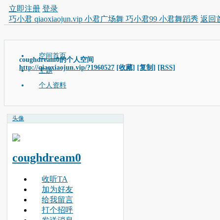
立即注册
登录
巧小君 qiaoxiaojun.vip 小君广场舞 巧小君99 小君舞蹈秀
返回
空间首页
coughdream0的个人空间
http://qiaoxiaojun.vip/?1960527
[收藏]
[复制]
[RSS]
主题
个人资料
头像
coughdream0
收听TA
加为好友
给我留言
打个招呼