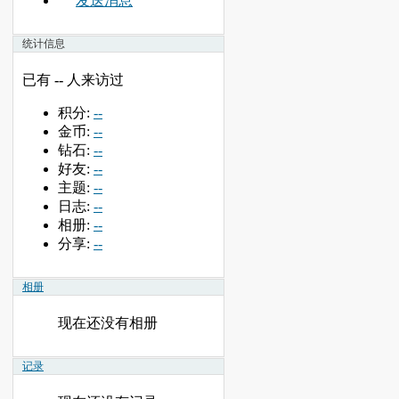
发送消息
统计信息
已有
--
人来访过
积分:
--
金币:
--
钻石:
--
好友:
--
主题:
--
日志:
--
相册:
--
分享:
--
相册
现在还没有相册
记录