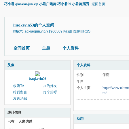
巧小君 qiaoxiaojun.vip 小君广场舞 巧小君99 小君舞蹈秀
返回首页
iraqkevin53的个人空间
http://qiaoxiaojun.vip/?1960509
[收藏]
[复制]
[RSS]
空间首页
主题
个人资料
头像
个人资料
性别
保密
iraqkevin53
生日
收听TA
加为好友
个人主页
https://www.ukimmi
给我留言
打个招呼
us/
发送消息
统计信息
动态
已有
--
人来访过