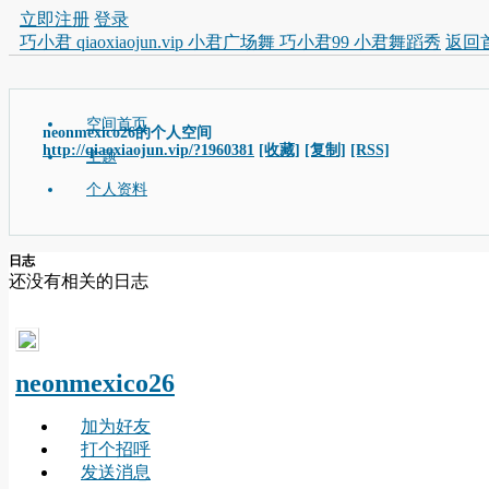
立即注册
登录
巧小君 qiaoxiaojun.vip 小君广场舞 巧小君99 小君舞蹈秀
返回
空间首页
neonmexico26的个人空间
http://qiaoxiaojun.vip/?1960381
[收藏]
[复制]
[RSS]
主题
个人资料
日志
还没有相关的日志
neonmexico26
加为好友
打个招呼
发送消息