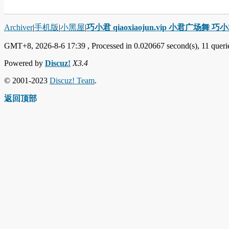
Archiver
|
手机版
|
小黑屋
|
巧小君 qiaoxiaojun.vip 小君广场舞 
GMT+8, 2026-8-6 17:39
, Processed in 0.020667 second(s), 11 querie
Powered by
Discuz!
X3.4
© 2001-2023
Discuz! Team
.
返回顶部