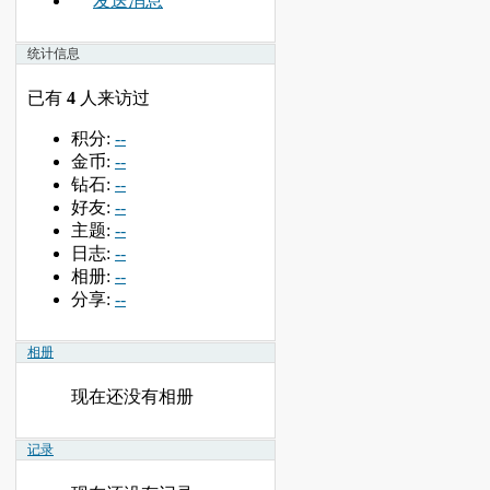
发送消息
统计信息
已有
4
人来访过
积分:
--
金币:
--
钻石:
--
好友:
--
主题:
--
日志:
--
相册:
--
分享:
--
相册
现在还没有相册
记录