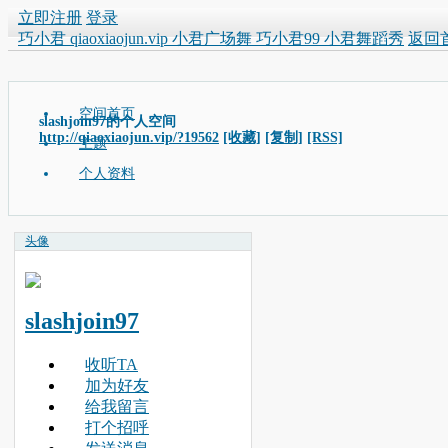
立即注册
登录
巧小君 qiaoxiaojun.vip 小君广场舞 巧小君99 小君舞蹈秀
返回
空间首页
slashjoin97的个人空间
http://qiaoxiaojun.vip/?19562
[收藏]
[复制]
[RSS]
主题
个人资料
头像
slashjoin97
收听TA
加为好友
给我留言
打个招呼