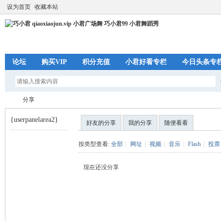
设为首页
收藏本站
论坛
购买VIP
积分充值
小君好看专栏
今日头条专
分享
{userpanelarea2}
好友的分享
我的分享
随便看看
巧
›
按类型查看:
全部
|
网址
|
视频
|
音乐
|
Flash
|
投票
现在还没分享