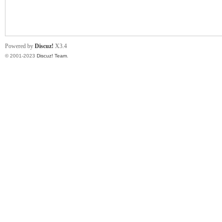
小
Powered by
Discuz!
X3.4
© 2001-2023
Discuz! Team
.
君
qia