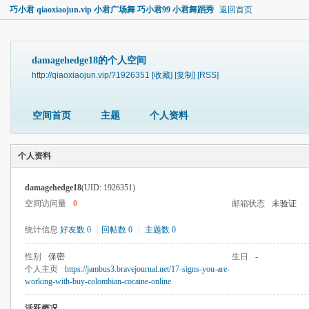
巧小君 qiaoxiaojun.vip 小君广场舞 巧小君99 小君舞蹈秀
返回首页
damagehedge18的个人空间
http://qiaoxiaojun.vip/?1926351
[收藏]
[复制]
[RSS]
空间首页
主题
个人资料
个人资料
damagehedge18
(UID: 1926351)
空间访问量
0
邮箱状态
未验证
统计信息
好友数 0
|
回帖数 0
|
主题数 0
性别
保密
生日
-
个人主页
https://jambus3.bravejournal.net/17-signs-you-are-
working-with-buy-colombian-cocaine-online
活跃概况