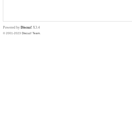
小
Powered by
Discuz!
X3.4
© 2001-2023
Discuz! Team
.
君
qia