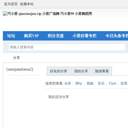
设为首页
收藏本站
论坛
购买VIP
积分充值
小君好看专栏
今日头条专
分享
{userpanelarea2}
好友的分享
我的分享
随便看看
巧
›
按类型查看:
全部
|
网址
|
视频
|
音乐
|
Flash
|
投票
现在还没分享