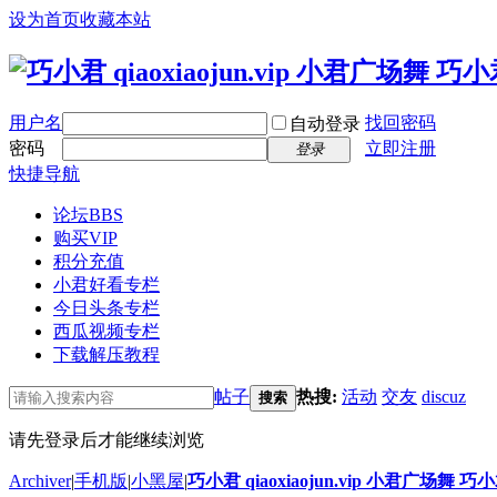
设为首页
收藏本站
用户名
找回密码
自动登录
密码
立即注册
登录
快捷导航
论坛
BBS
购买VIP
积分充值
小君好看专栏
今日头条专栏
西瓜视频专栏
下载解压教程
帖子
热搜:
活动
交友
discuz
搜索
请先登录后才能继续浏览
Archiver
|
手机版
|
小黑屋
|
巧小君 qiaoxiaojun.vip 小君广场舞 