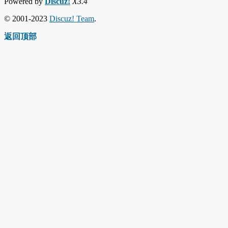
Powered by
Discuz!
X3.4
© 2001-2023
Discuz! Team
.
返回顶部