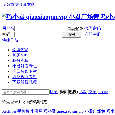
设为首页
收藏本站
用户名
找回密码
自动登录
密码
立即注册
登录
快捷导航
论坛
BBS
购买VIP
积分充值
小君好看专栏
今日头条专栏
西瓜视频专栏
下载解压教程
帖子
热搜:
活动
交友
discuz
搜索
请先登录后才能继续浏览
Archiver
|
手机版
|
小黑屋
|
巧小君 qiaoxiaojun.vip 小君广场舞 