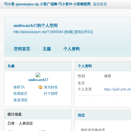
巧小君 qiaoxiaojun.vip 小君广场舞 巧小君99 小君舞蹈秀
返回首页
smilewatch17的个人空间
http://qiaoxiaojun.vip/?1906584
[收藏]
[复制]
[RSS]
空间首页
主题
个人资料
头像
个人资料
性别
保密
smilewatch17
生日
收听TA
加为好友
个人主页
https://pads.jeito
给我留言
打个招呼
发送消息
统计信息
动态
已有
--
人来访过
现在还没有动态