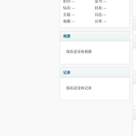
积分:
--
金币:
--
钻石:
--
好友:
--
主题:
--
日志:
--
相册:
--
分享:
--
相册
现在还没有相册
记录
现在还没有记录