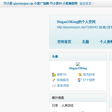
巧小君 qiaoxiaojun.vip 小君广场舞 巧小君99 小君舞蹈秀
返回首页
Hogan33King的个人空间
http://qiaoxiaojun.vip/?186042
[收藏]
[复
空间首页
主题
个人资
头像
Hogan33King
收听TA
加为好友
给我留言
打个招呼
发送消息
统计信息
已有
--
人来访过