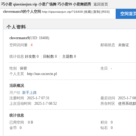
巧小君 qiaoxiaojun.vip 小君广场舞 巧小君99 小君舞蹈秀
返回首页
clovermanx9的个人空间
http://qiaoxiaojun.vip/?18408
[收藏]
[复制]
[RSS]
空间首
个人资料
clovermanx9
(UID: 18408)
空间访问量
4
邮箱状态
未验证
统计信息
好友数 0
|
回帖数 0
|
主题数 0
性别
保密
生日
-
个人主页
http://nao.szczecin.pl
活跃概况
用户组
新手上路
注册时间
2025-1-7 07:31
最后访问
2025-1-7 08
上次活动时间
2025-1-7 08:52
所在时区
使用系统
统计信息
已用空间
0 B
积分
0
金币
0
钻石
0