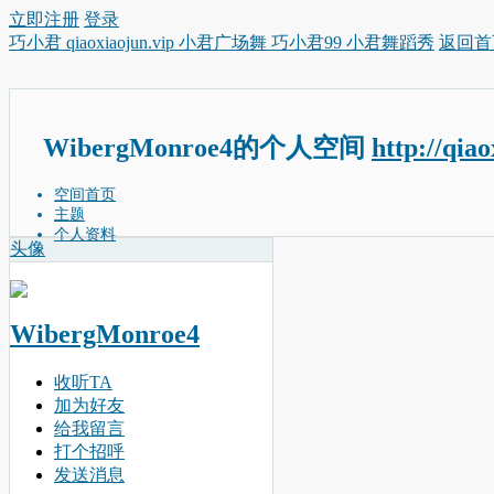
立即注册
登录
巧小君 qiaoxiaojun.vip 小君广场舞 巧小君99 小君舞蹈秀
返回首
WibergMonroe4的个人空间
http://qia
空间首页
主题
个人资料
头像
WibergMonroe4
收听TA
加为好友
给我留言
打个招呼
发送消息