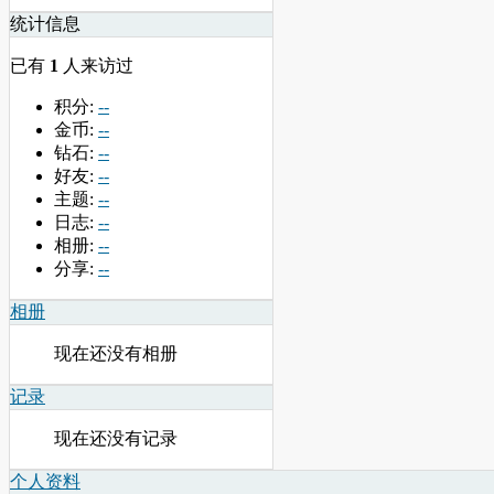
统计信息
已有
1
人来访过
积分:
--
金币:
--
钻石:
--
好友:
--
主题:
--
日志:
--
相册:
--
分享:
--
相册
现在还没有相册
记录
现在还没有记录
个人资料