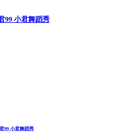
巧小君99 小君舞蹈秀