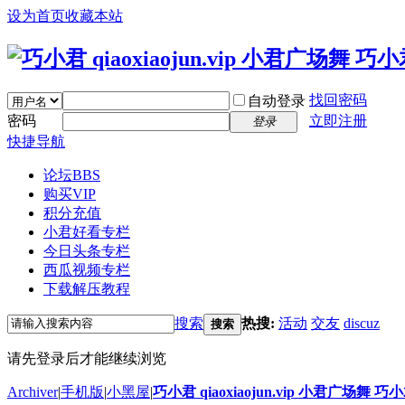
设为首页
收藏本站
找回密码
自动登录
密码
立即注册
登录
快捷导航
论坛
BBS
购买VIP
积分充值
小君好看专栏
今日头条专栏
西瓜视频专栏
下载解压教程
搜索
热搜:
活动
交友
discuz
搜索
请先登录后才能继续浏览
Archiver
|
手机版
|
小黑屋
|
巧小君 qiaoxiaojun.vip 小君广场舞 