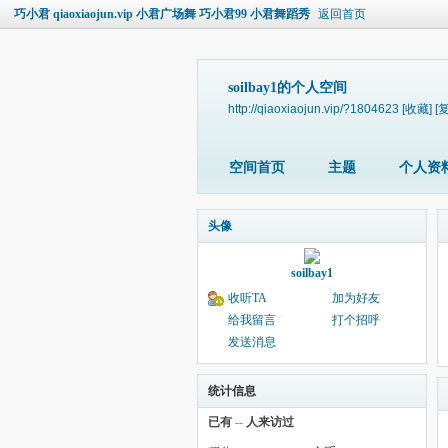
巧小君 qiaoxiaojun.vip 小君广场舞 巧小君99 小君舞蹈秀
返回首页
soilbay1的个人空间
http://qiaoxiaojun.vip/?1804623
[收藏]
[
空间首页
主题
个人资
头像
soilbay1
收听TA
加为好友
给我留言
打个招呼
发送消息
统计信息
已有
--
人来访过