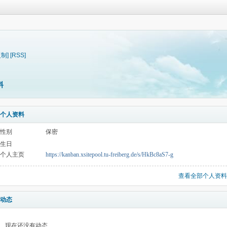
复制]
[RSS]
料
个人资料
性别
保密
生日
个人主页
https://kanban.xsitepool.tu-freiberg.de/s/HkBc8aS7-g
查看全部个人资料
动态
现在还没有动态