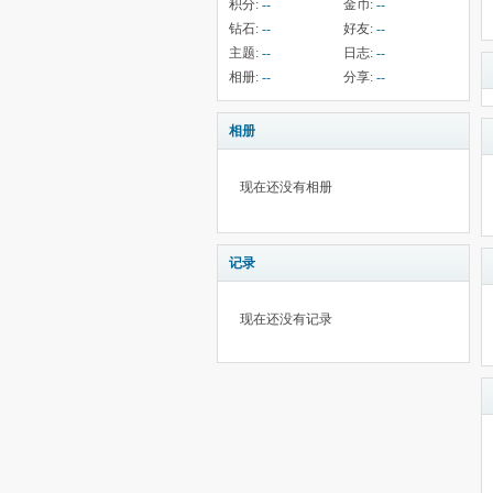
积分:
--
金币:
--
钻石:
--
好友:
--
主题:
--
日志:
--
相册:
--
分享:
--
相册
现在还没有相册
记录
现在还没有记录