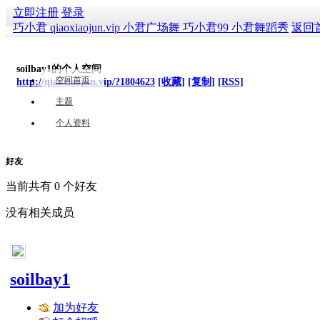
立即注册
登录
巧小君 qiaoxiaojun.vip 小君广场舞 巧小君99 小君舞蹈秀
返回
soilbay1的个人空间
空间首页
http://qiaoxiaojun.vip/?1804623
[收藏]
[复制]
[RSS]
主题
个人资料
好友
当前共有
0
个好友
没有相关成员
soilbay1
加为好友