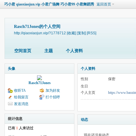
巧小君 qiaoxiaojun.vip 小君广场舞 巧小君99 小君舞蹈秀
返回首页
Rasch71Jones的个人空间
http://qiaoxiaojun.vip/?1778712
[收藏]
[复制]
[RSS]
空间首页
主题
个人资料
头像
个人资料
性别
保密
Rasch71Jones
生日
收听TA
加为好友
个人主页
https://www.baozi
给我留言
打个招呼
发送消息
统计信息
动态
已有
1
人来访过
现在还没有动态