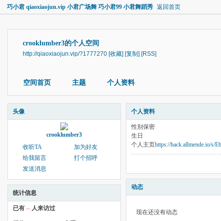
巧小君 qiaoxiaojun.vip 小君广场舞 巧小君99 小君舞蹈秀
返回首页
crooklumber3的个人空间
http://qiaoxiaojun.vip/?1777270
[收藏]
[复制]
[RSS]
空间首页
主题
个人资料
头像
个人资料
性别
保密
crooklumber3
生日
个人主页
https://hack.allmende.io/s
收听TA
加为好友
给我留言
打个招呼
发送消息
动态
统计信息
已有
--
人来访过
现在还没有动态