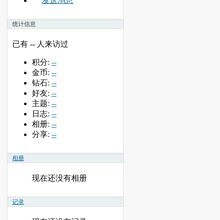
发送消息
统计信息
已有
--
人来访过
积分:
--
金币:
--
钻石:
--
好友:
--
主题:
--
日志:
--
相册:
--
分享:
--
相册
现在还没有相册
记录