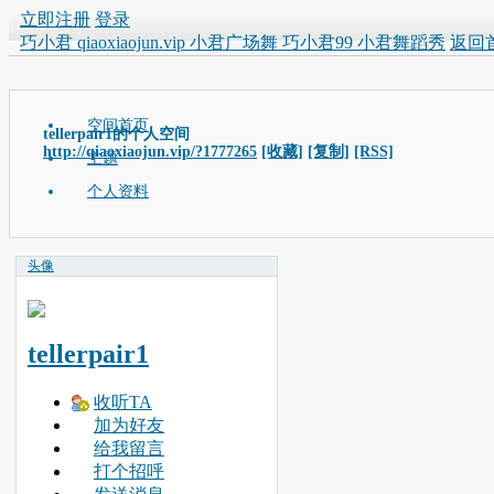
立即注册
登录
巧小君 qiaoxiaojun.vip 小君广场舞 巧小君99 小君舞蹈秀
返回
空间首页
tellerpair1的个人空间
http://qiaoxiaojun.vip/?1777265
[收藏]
[复制]
[RSS]
主题
个人资料
头像
tellerpair1
收听TA
加为好友
给我留言
打个招呼