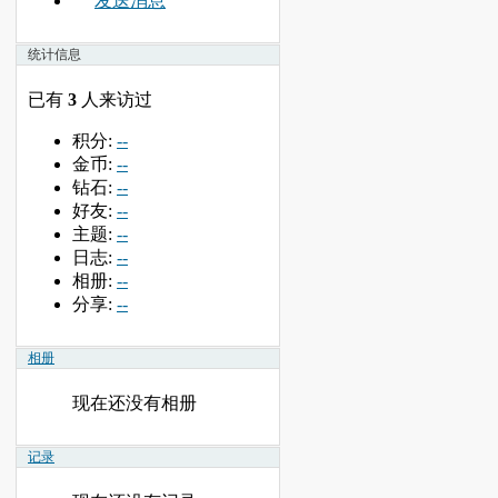
发送消息
统计信息
已有
3
人来访过
积分:
--
金币:
--
钻石:
--
好友:
--
主题:
--
日志:
--
相册:
--
分享:
--
相册
现在还没有相册
记录