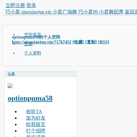
立即注册
登录
巧小君 qiaoxiaojun.vip 小君广场舞 巧小君99 小君舞蹈秀
返回
空间首页
optionpuma58的个人空间
http://qiaoxiaojun.vip/?1767452
[收藏]
[复制]
[RSS]
主题
个人资料
头像
optionpuma58
收听TA
加为好友
给我留言
打个招呼