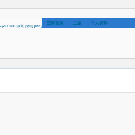
空间首页
主题
个人资料
n.vip/?17633
[收藏]
[复制]
[RSS]