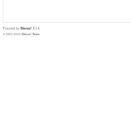
小
Powered by
Discuz!
X3.4
© 2001-2023
Discuz! Team
.
君
qia