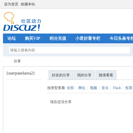
设为首页
收藏本站
论坛
购买VIP
积分充值
小君好看专栏
今日头条专
分享
{userpanelarea2}
好友的分享
我的分享
随便看看
巧
›
按类型查看:
全部
|
网址
|
视频
|
音乐
|
Flash
|
投票
现在还没分享