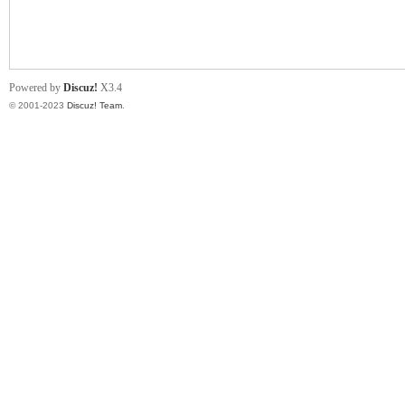
小
Powered by
Discuz!
X3.4
© 2001-2023
Discuz! Team
.
君
qia