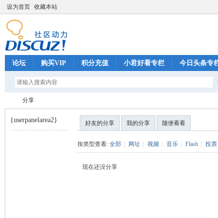
设为首页
收藏本站
论坛
购买VIP
积分充值
小君好看专栏
今日头条专
分享
{userpanelarea2}
好友的分享
我的分享
随便看看
巧
›
按类型查看:
全部
|
网址
|
视频
|
音乐
|
Flash
|
投票
现在还没分享