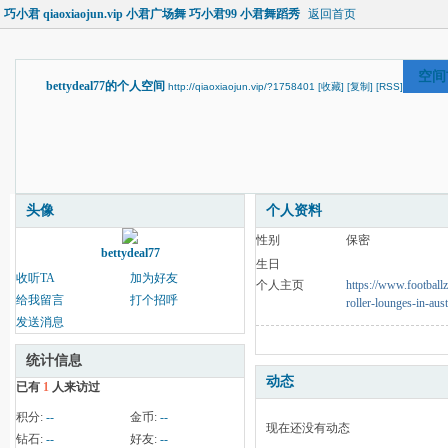
巧小君 qiaoxiaojun.vip 小君广场舞 巧小君99 小君舞蹈秀
返回首页
空间
bettydeal77的个人空间
http://qiaoxiaojun.vip/?1758401
[收藏]
[复制]
[RSS]
头像
个人资料
性别
保密
bettydeal77
生日
收听TA
加为好友
个人主页
https://www.footballz
给我留言
打个招呼
roller-lounges-in-aust
发送消息
统计信息
动态
已有
1
人来访过
积分:
--
金币:
--
现在还没有动态
钻石:
--
好友:
--