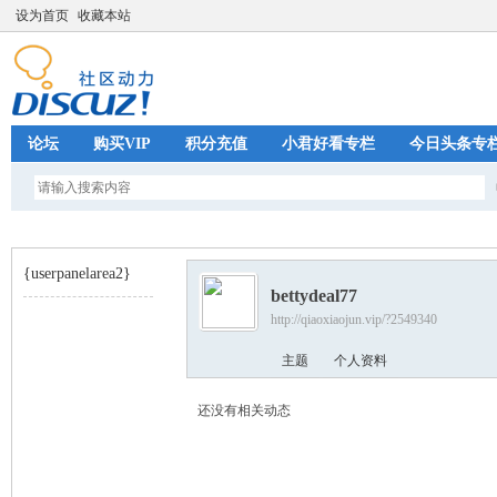
设为首页
收藏本站
论坛
购买VIP
积分充值
小君好看专栏
今日头条专
{userpanelarea2}
bettydeal77
http://qiaoxiaojun.vip/?2549340
巧
›
主题
个人资料
还没有相关动态