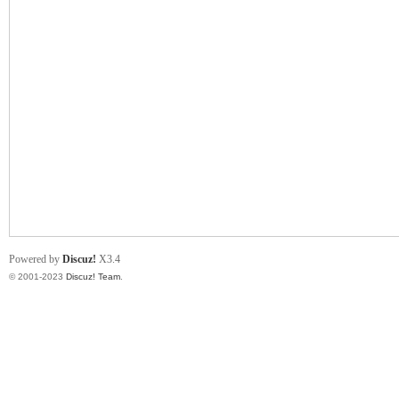
小
君
Powered by
Discuz!
X3.4
© 2001-2023
Discuz! Team
.
qia