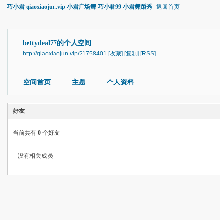
巧小君 qiaoxiaojun.vip 小君广场舞 巧小君99 小君舞蹈秀
返回首页
bettydeal77的个人空间
http://qiaoxiaojun.vip/?1758401
[收藏]
[复制]
[RSS]
空间首页
主题
个人资料
好友
当前共有
0
个好友
没有相关成员