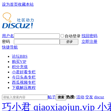
设为首页
收藏本站
用户名
找回密码
自动登录
密码
立即注册
登录
快捷导航
论坛
BBS
购买VIP
积分充值
小君好看专栏
今日头条专栏
西瓜视频专栏
下载解压教程
帖子
热搜:
活动
交友
discuz
搜索
巧小君 qiaoxiaojun.v