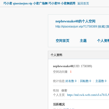
巧小君 qiaoxiaojun.vip 小君广场舞 巧小君99 小君舞蹈秀
返回首页
nephewsnake40的个人空间
http://qiaoxiaojun.vip/?1758389
[收藏]
[
空间首页
主题
个人资
个人资料
nephewsnake40
(UID: 1758389)
空间访问量
1
统计信息
好友数 0
|
回帖数 0
|
主题数 0
性别
保密
个人主页
https://md.swk-web.com/s/l-u7b1L
活跃概况