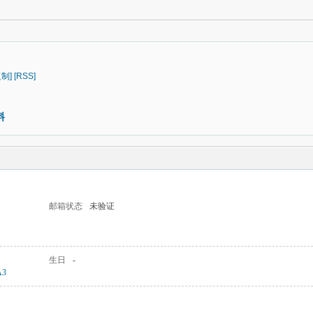
复制]
[RSS]
料
邮箱状态
未验证
生日
-
A3