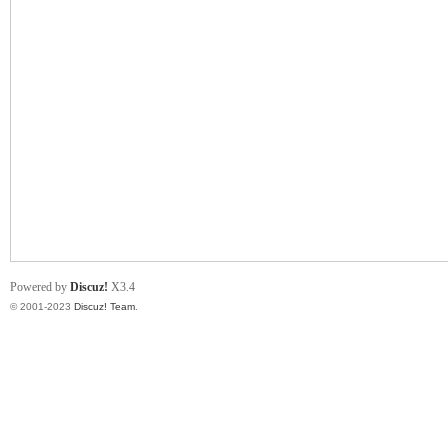
小
君
Powered by
Discuz!
X3.4
© 2001-2023
Discuz! Team
.
qia