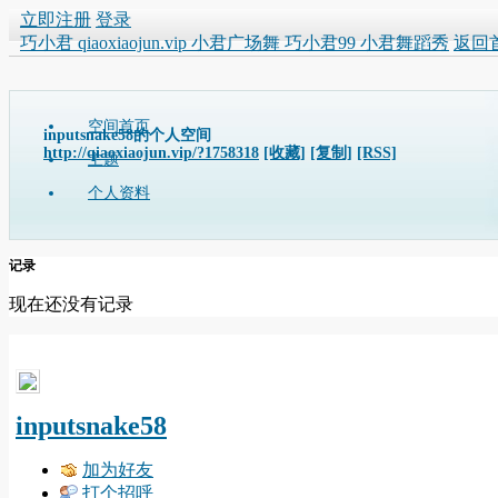
立即注册
登录
巧小君 qiaoxiaojun.vip 小君广场舞 巧小君99 小君舞蹈秀
返回
空间首页
inputsnake58的个人空间
http://qiaoxiaojun.vip/?1758318
[收藏]
[复制]
[RSS]
主题
个人资料
记录
现在还没有记录
inputsnake58
加为好友
打个招呼