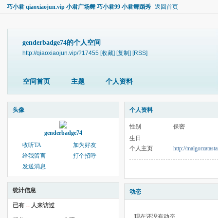
巧小君 qiaoxiaojun.vip 小君广场舞 巧小君99 小君舞蹈秀
返回首页
genderbadge74的个人空间
http://qiaoxiaojun.vip/?17455
[收藏]
[复制]
[RSS]
空间首页
主题
个人资料
头像
个人资料
性别
保密
genderbadge74
生日
收听TA
加为好友
个人主页
http://malgorzatasta
给我留言
打个招呼
发送消息
统计信息
动态
已有
--
人来访过
现在还没有动态