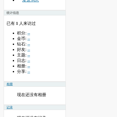
发送消息
统计信息
已有
1
人来访过
积分:
--
金币:
--
钻石:
--
好友:
--
主题:
--
日志:
--
相册:
--
分享:
--
相册
现在还没有相册
记录