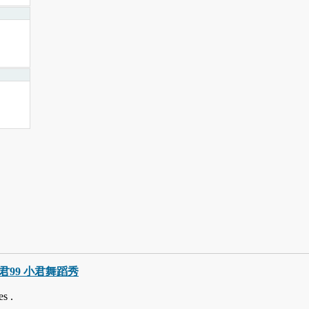
巧小君99 小君舞蹈秀
s .