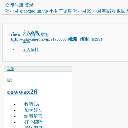
立即注册
登录
巧小君 qiaoxiaojun.vip 小君广场舞 巧小君99 小君舞蹈秀
返回
空间首页
cowwax26的个人空间
http://qiaoxiaojun.vip/?1730380
[收藏]
[复制]
[RSS]
主题
个人资料
头像
cowwax26
收听TA
加为好友
给我留言
打个招呼