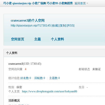
巧小君 qiaoxiaojun.vip 小君广场舞 巧小君99 小君舞蹈秀
返回首页
cratecarrot3的个人空间
http://qiaoxiaojun.vip/?1730145
[收藏]
[复制]
[RSS]
空间首页
主题
个人资料
个人资料
cratecarrot3
(UID: 1730145)
空间访问量
4
邮箱状态
未验证
统计信息
好友数 0
|
回帖数 0
|
主题数 0
性别
保密
生日
-
个人主页
https://www.divephotoguide.com/user/forkyam86
活跃概况