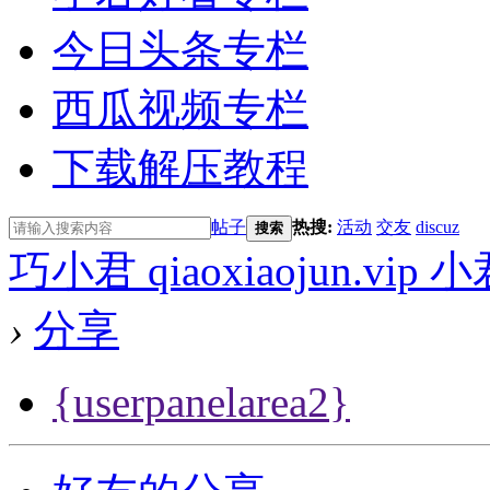
今日头条专栏
西瓜视频专栏
下载解压教程
帖子
热搜:
活动
交友
discuz
搜索
巧小君 qiaoxiaojun.v
›
分享
{userpanelarea2}