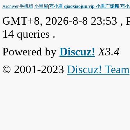
Archiver
|
手机版
|
小黑屋
|
巧小君 qiaoxiaojun.vip 小君广场舞 
GMT+8, 2026-8-8 23:53
, 
14 queries .
Powered by
Discuz!
X3.4
© 2001-2023
Discuz! Team