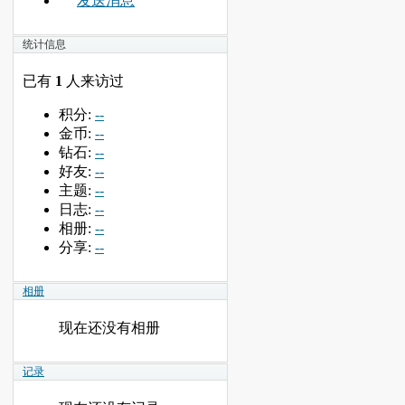
发送消息
统计信息
已有
1
人来访过
积分:
--
金币:
--
钻石:
--
好友:
--
主题:
--
日志:
--
相册:
--
分享:
--
相册
现在还没有相册
记录