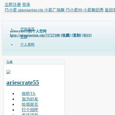
立即注册
登录
巧小君 qiaoxiaojun.vip 小君广场舞 巧小君99 小君舞蹈秀
返回
空间首页
ariescrate55的个人空间
http://qiaoxiaojun.vip/?1727188
[收藏]
[复制]
[RSS]
主题
个人资料
头像
ariescrate55
收听TA
加为好友
给我留言
打个招呼